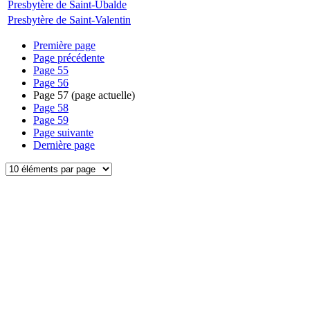
Presbytère de Saint-Ubalde
Presbytère de Saint-Valentin
Première page
Page précédente
Page
55
Page
56
Page
57
(page actuelle)
Page
58
Page
59
Page suivante
Dernière page