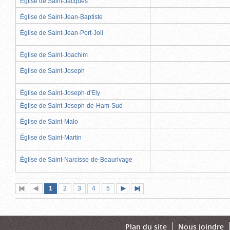
Église de Saint-Jacques
Église de Saint-Jean-Baptiste
Église de Saint-Jean-Port-Joli
Église de Saint-Joachim
Église de Saint-Joseph
Église de Saint-Joseph-d'Ely
Église de Saint-Joseph-de-Ham-Sud
Église de Saint-Malo
Église de Saint-Martin
Église de Saint-Narcisse-de-Beaurivage
Page
(page
Page
Page
Page
Page
1
Première
2
Page
3
4
5
Page
Dernière
actuelle)
page
précédente
suivante
page
Plan du site
Nous joindre