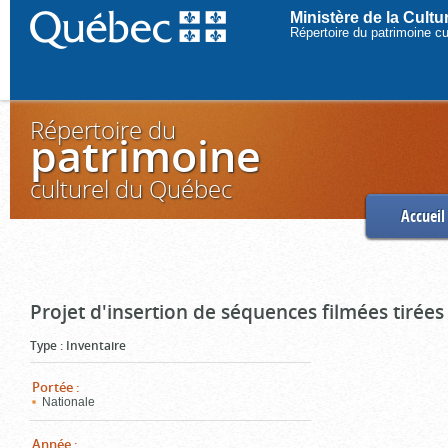
Ministère de la Cult
Répertoire du patrimoine c
Répertoire du
patrimoine
culturel du Québec
Accueil
Projet d'insertion de séquences filmées tirées
Type
:
Inventaire
Portée
:
Nationale
Année
: