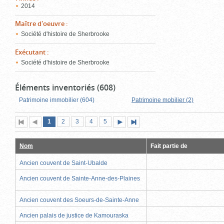
2014
Maître d'oeuvre
:
Société d'histoire de Sherbrooke
Exécutant
:
Société d'histoire de Sherbrooke
Éléments inventoriés (608)
Patrimoine immobilier (604)
Patrimoine mobilier (2)
Page
(page
Page
Page
Page
Page
1
Première
2
Page
3
4
5
Page
Dernière
actuelle)
page
précédente
suivante
page
Nom
Fait partie de
Ancien couvent de Saint-Ubalde
Ancien couvent de Sainte-Anne-des-Plaines
Ancien couvent des Soeurs-de-Sainte-Anne
Ancien palais de justice de Kamouraska