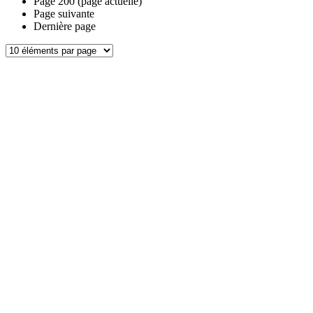
Page
200
(page actuelle)
Page suivante
Dernière page