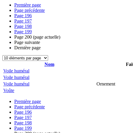
Première page
Page précédente
Page
196
Page
197
Page
198
Page
199
Page
200
(page actuelle)
Page suivante
Dernière page
Nom
Fai
Voile huméral
Voile huméral
Voile huméral
Ornement
Voûte
Première page
Page précédente
Page
196
Page
197
Page
198
Page
199