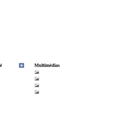
é
Multimédias