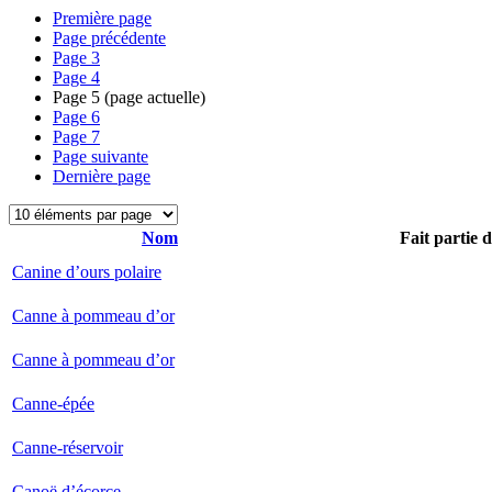
Première page
Page précédente
Page
3
Page
4
Page
5
(page actuelle)
Page
6
Page
7
Page suivante
Dernière page
Nom
Fait partie 
Canine d’ours polaire
Canne à pommeau d’or
Canne à pommeau d’or
Canne-épée
Canne-réservoir
Canoë d’écorce