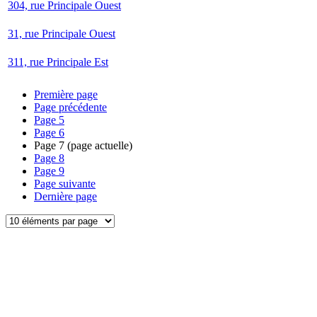
304, rue Principale Ouest
31, rue Principale Ouest
311, rue Principale Est
Première page
Page précédente
Page
5
Page
6
Page
7
(page actuelle)
Page
8
Page
9
Page suivante
Dernière page