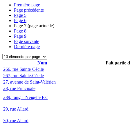
Première page
Page précédente
Page
5
Page
6
Page
7
(page actuelle)
Page
8
Page
9
Page suivante
Dernière page
Nom
Fait partie 
266, rue Sainte-Cécile
267, rue Sainte-Cécile
27, avenue de Saint-Valérien
28, rue Principale
289, rang 1 Neigette Est
29, rue Allard
30, rue Allard