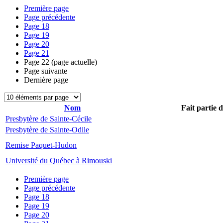
Première page
Page précédente
Page
18
Page
19
Page
20
Page
21
Page
22
(page actuelle)
Page suivante
Dernière page
Nom
Fait partie 
Presbytère de Sainte-Cécile
Presbytère de Sainte-Odile
Remise Paquet-Hudon
Université du Québec à Rimouski
Première page
Page précédente
Page
18
Page
19
Page
20