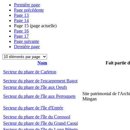
Première page
Page précédente
Page
13
Page
14
Page
15
(page actuelle)
Page
16
Page
17
Page suivante
Dernière page
Nom
Fait partie 
Secteur du phare de Carleton
Secteur du phare de l'escarpement Bagot
Secteur du phare de l'île aux Oeufs
Site patrimonial de l'Arch
Secteur du phare de l'île aux Perroquets
Mingan
Secteur du phare de l'île d'Entrée
Secteur du phare de l'île du Corossol
Secteur du phare de l'île du Grand Caoui
Secteur du phare de l'île du Long Pèlerin