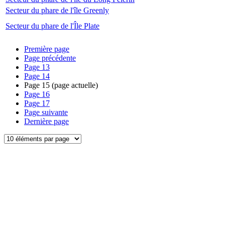
Secteur du phare de l'île Greenly
Secteur du phare de l'Île Plate
Première page
Page précédente
Page
13
Page
14
Page
15
(page actuelle)
Page
16
Page
17
Page suivante
Dernière page