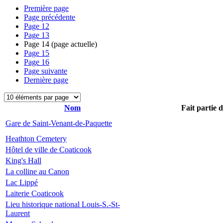
Première page
Page précédente
Page
12
Page
13
Page
14
(page actuelle)
Page
15
Page
16
Page suivante
Dernière page
Nom
Fait partie 
Gare de Saint-Venant-de-Paquette
Heathton Cemetery
Hôtel de ville de Coaticook
King's Hall
La colline au Canon
Lac Lippé
Laiterie Coaticook
Lieu historique national Louis-S.-St-
Laurent