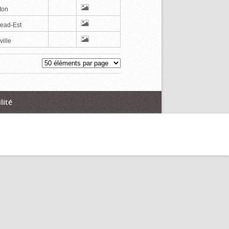
ton
tead-Est
ville
lité