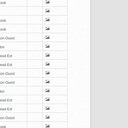
cook
cook
cook
ton-Ouest
ton
tead-Est
tead-Est
ton-Ouest
ton-Ouest
ton
tead-Est
tead-Est
ton-Ouest
cook