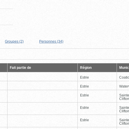
Groupes (2)
Personnes (34)
Page
Dernière
Fait partie de
Région
Munici
Estrie
Coati
Estrie
Waterv
Estrie
Saint
Clifto
Estrie
Saint
Clifto
Estrie
Saint
Clifto