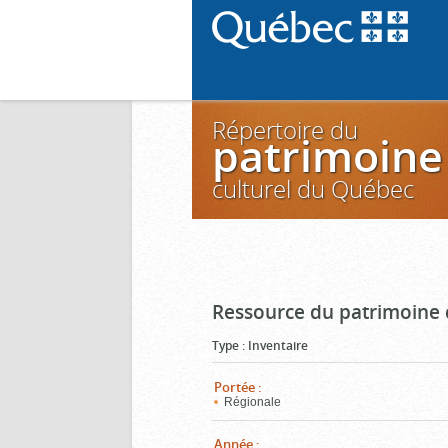
Répertoire du
patrimoine
culturel du Québec
Ressource du patrimoine 
Type
:
Inventaire
Portée
:
Régionale
Année
: