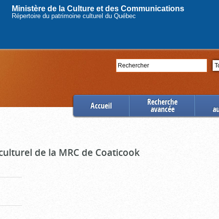
Ministère de la Culture et des Communications
Répertoire du patrimoine culturel du Québec
Rechercher
Se
Recherche
Accueil
avancée
a
culturel de la MRC de Coaticook