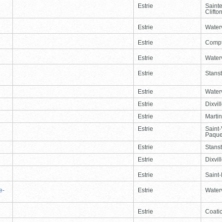
Estrie
Saint
Clifto
Estrie
Waterv
Estrie
Comp
Estrie
Waterv
Estrie
Stans
Estrie
Waterv
Estrie
Dixvil
Estrie
Martin
Estrie
Saint
Paque
Estrie
Stans
Estrie
Dixvil
Estrie
Saint
e-
Estrie
Waterv
Estrie
Coati