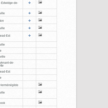
e-Edwidge-de-
n
ille
ton
ille
tead-Est
ille
le
ville
-Venant-de-
tte
tead-Est
le
-Herménégilde
ille
cook