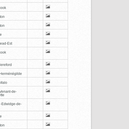
cook
ton
ton
le
tead-Est
cook
Hereford
-Herménégilde
-Malo
-Venant-de-
tte
e-Edwidge-de-
n
le
ton