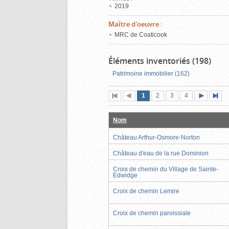
2019
Maître d'oeuvre
:
MRC de Coaticook
Éléments inventoriés (198)
Patrimoine immobilier (162)
Page
(page
Page
Page
Page
1
Première
2
Page
3
4
actuelle)
page
précédente
suivante
page
Nom
Château Arthur-Osmore-Norton
Château d'eau de la rue Dominion
Croix de chemin du Village de Sainte-
Edwidge
Croix de chemin Lemire
Croix de chemin paroissiale