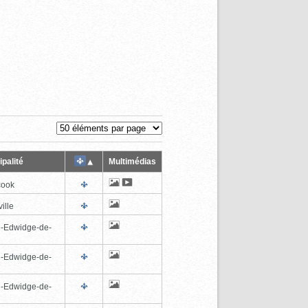
palité
Multimédias
cook
ille
e-Edwidge-de-
n
e-Edwidge-de-
n
e-Edwidge-de-
n