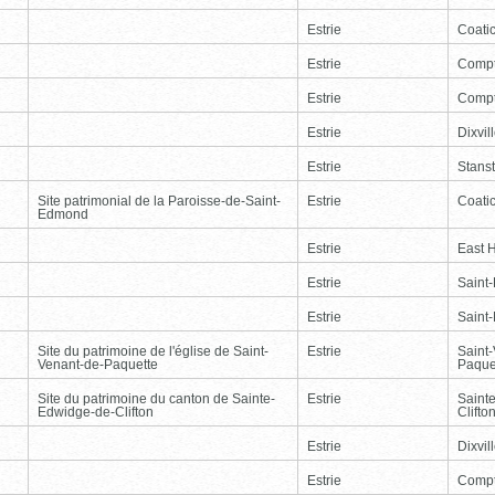
Estrie
Coati
Estrie
Comp
Estrie
Comp
Estrie
Dixvil
Estrie
Stans
Site patrimonial de la Paroisse-de-Saint-
Estrie
Coati
Edmond
Estrie
East 
Estrie
Saint
Estrie
Saint
Site du patrimoine de l'église de Saint-
Estrie
Saint
Venant-de-Paquette
Paque
Site du patrimoine du canton de Sainte-
Estrie
Saint
Edwidge-de-Clifton
Clifto
Estrie
Dixvil
Estrie
Comp