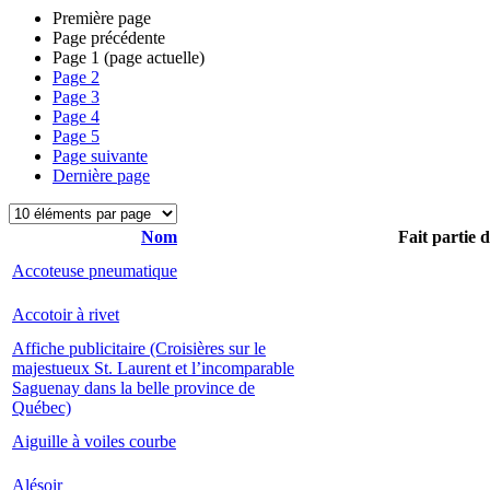
Première page
Page précédente
Page
1
(page actuelle)
Page
2
Page
3
Page
4
Page
5
Page suivante
Dernière page
Nom
Fait partie 
Accoteuse pneumatique
Accotoir à rivet
Affiche publicitaire (Croisières sur le
majestueux St. Laurent et l’incomparable
Saguenay dans la belle province de
Québec)
Aiguille à voiles courbe
Alésoir