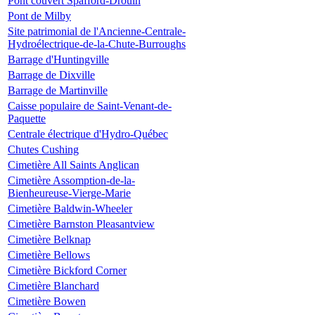
Pont couvert Spafford-Drouin
Pont de Milby
Site patrimonial de l'Ancienne-Centrale-
Hydroélectrique-de-la-Chute-Burroughs
Barrage d'Huntingville
Barrage de Dixville
Barrage de Martinville
Caisse populaire de Saint-Venant-de-
Paquette
Centrale électrique d'Hydro-Québec
Chutes Cushing
Cimetière All Saints Anglican
Cimetière Assomption-de-la-
Bienheureuse-Vierge-Marie
Cimetière Baldwin-Wheeler
Cimetière Barnston Pleasantview
Cimetière Belknap
Cimetière Bellows
Cimetière Bickford Corner
Cimetière Blanchard
Cimetière Bowen