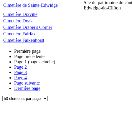
Site du patrimoine du can
Cimetière de Sainte-Edwidge
Edwidge-de-Clifton
Cimetière Dixville
Cimetière Doak
Cimetière Draper's Corner
Cimetière Fairfax
Cimetière Falkenhorst
Première page
Page précédente
Page
1
(page actuelle)
Page
2
Page
3
Page
4
Page suivante
Dernière page