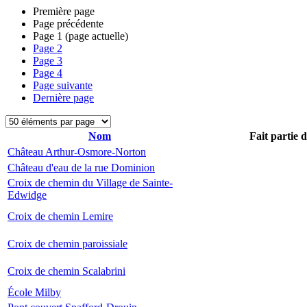
Première page
Page précédente
Page
1
(page actuelle)
Page
2
Page
3
Page
4
Page suivante
Dernière page
Nom
Fait partie 
Château Arthur-Osmore-Norton
Château d'eau de la rue Dominion
Croix de chemin du Village de Sainte-
Edwidge
Croix de chemin Lemire
Croix de chemin paroissiale
Croix de chemin Scalabrini
École Milby