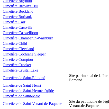
Cimetière Boynton
Cimetière Brown's Hill
Cimetière Buckland
Cimetière Burbank
Cimetière Carr
Cimetière Cassville
Cimetière Caswellboro
Cimetière Chamberlin-Washburn
Cimetière Child
Cimetière Cleveland
Cimetière Cochrane Sleeper
Cimetière Compton
Cimetière Crooker
Cimetière Crystal Lake
Site patrimonial de la Par
Cimetière de Saint-Edmond
Edmond
Cimetière de Saint-Henri
Cimetière de Saint-Herménégilde
Cimetière de Saint-Malo
Site du patrimoine de l'égl
Cimetière de Saint-Venant-de-Paquette
Venant-de-Paquette