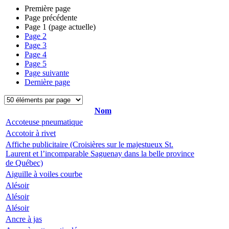
Première page
Page précédente
Page
1
(page actuelle)
Page
2
Page
3
Page
4
Page
5
Page suivante
Dernière page
Nom
Accoteuse pneumatique
Accotoir à rivet
Affiche publicitaire (Croisières sur le majestueux St.
Laurent et l’incomparable Saguenay dans la belle province
de Québec)
Aiguille à voiles courbe
Alésoir
Alésoir
Alésoir
Ancre à jas