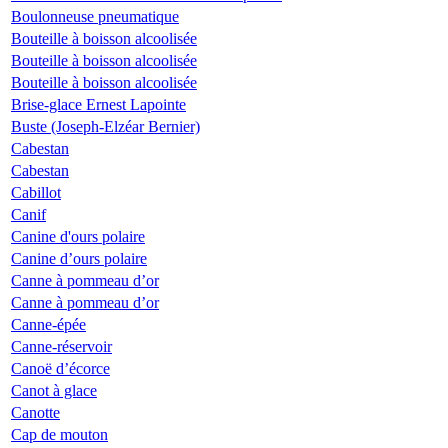
Boulonneuse pneumatique
Bouteille à boisson alcoolisée
Bouteille à boisson alcoolisée
Bouteille à boisson alcoolisée
Brise-glace Ernest Lapointe
Buste (Joseph-Elzéar Bernier)
Cabestan
Cabestan
Cabillot
Canif
Canine d'ours polaire
Canine d’ours polaire
Canne à pommeau d’or
Canne à pommeau d’or
Canne-épée
Canne-réservoir
Canoë d’écorce
Canot à glace
Canotte
Cap de mouton