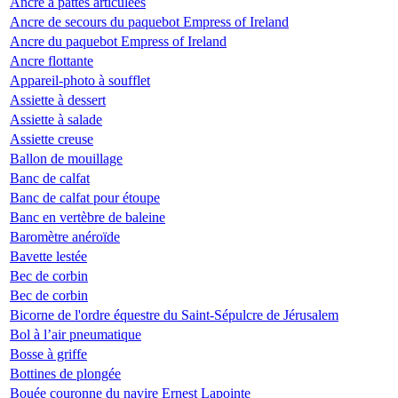
Ancre à pattes articulées
Ancre de secours du paquebot Empress of Ireland
Ancre du paquebot Empress of Ireland
Ancre flottante
Appareil-photo à soufflet
Assiette à dessert
Assiette à salade
Assiette creuse
Ballon de mouillage
Banc de calfat
Banc de calfat pour étoupe
Banc en vertèbre de baleine
Baromètre anéroïde
Bavette lestée
Bec de corbin
Bec de corbin
Bicorne de l'ordre équestre du Saint-Sépulcre de Jérusalem
Bol à l’air pneumatique
Bosse à griffe
Bottines de plongée
Bouée couronne du navire Ernest Lapointe