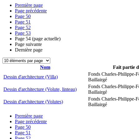
Première page
Page précédente
Page
50
Page
51
Page
52
Page
53
Page
54
(page actuelle)
Page suivante
Dernière page
Nom
Fait partie 
Fonds Charles-Philippe-F
Dessin d'architecture (Villa)
Baillairgé
Fonds Charles-Philippe-F
Dessin d'architecture (Volute, linteau)
Baillairgé
Fonds Charles-Philippe-F
Dessin d'architecture (Volutes)
Baillairgé
Première page
Page précédente
Page
50
Page
51
Page
52