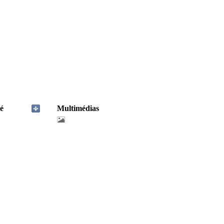
é
Multimédias