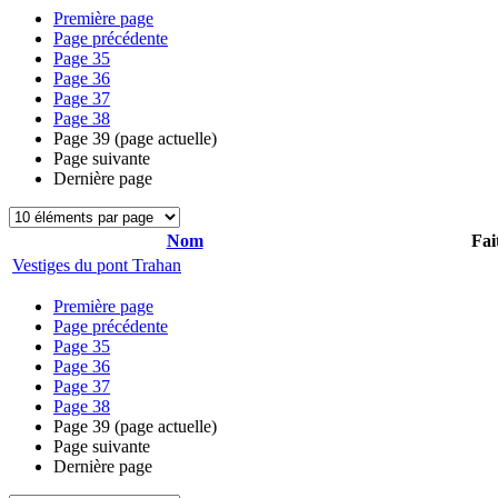
Première page
Page précédente
Page
35
Page
36
Page
37
Page
38
Page
39
(page actuelle)
Page suivante
Dernière page
Nom
Fai
Vestiges du pont Trahan
Première page
Page précédente
Page
35
Page
36
Page
37
Page
38
Page
39
(page actuelle)
Page suivante
Dernière page