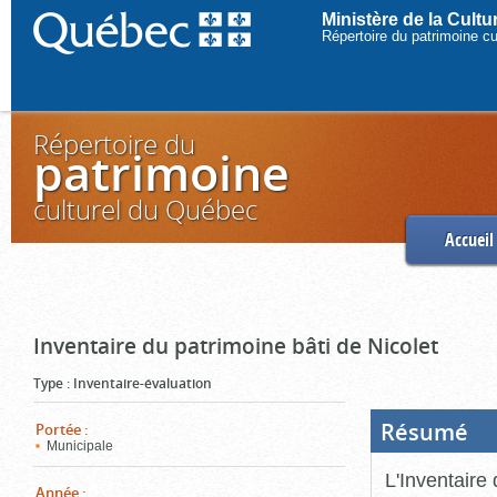
Ministère de la Cult
Répertoire du patrimoine c
Répertoire du
patrimoine
culturel du Québec
Accueil
Inventaire du patrimoine bâti de Nicolet
Type
:
Inventaire-évaluation
Résumé
(Boi
Portée
:
ouve
Municipale
cliq
pou
L'Inventaire 
ferm
Année
: