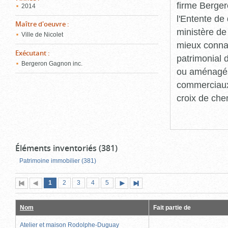
firme Berger
2014
l'Entente de 
Maître d'oeuvre
:
ministère de
Ville de Nicolet
mieux connaît
Exécutant
:
patrimonial d
Bergeron Gagnon inc.
ou aménagés 
commerciaux, 
croix de che
Éléments inventoriés (381)
Patrimoine immobilier (381)
Page
(page
Page
Page
Page
Page
1
Première
2
Page
3
4
5
Page
Dernière
actuelle)
page
précédente
suivante
page
Nom
Fait partie de
Atelier et maison Rodolphe-Duguay