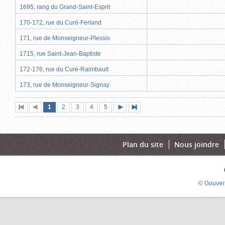
1695, rang du Grand-Saint-Esprit
170-172, rue du Curé-Ferland
171, rue de Monseigneur-Plessis
1715, rue Saint-Jean-Baptiste
172-176, rue du Curé-Raimbault
173, rue de Monseigneur-Signay
Page
(page
Page
Page
Page
Page
1
Première
2
Page
3
4
5
Page
Dernière
actuelle)
page
précédente
suivante
page
Plan du site
Nous joindre
© Gouver