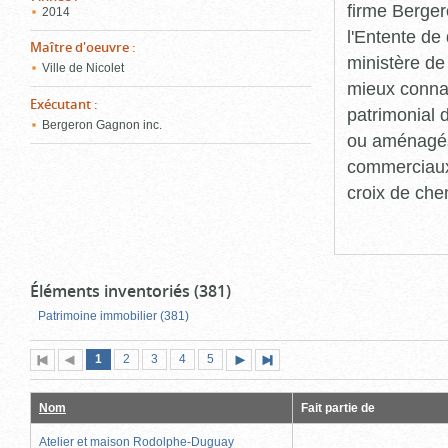
firme Berger
2014
l'Entente de 
Maître d'oeuvre
:
ministère de
Ville de Nicolet
mieux connaît
Exécutant
:
patrimonial d
Bergeron Gagnon inc.
ou aménagés 
commerciaux, 
croix de che
Éléments inventoriés (381)
Patrimoine immobilier (381)
Page
(page
Page
Page
Page
Page
1
Première
2
Page
3
4
5
Page
Dernière
actuelle)
page
précédente
suivante
page
Nom
Fait partie de
Atelier et maison Rodolphe-Duguay