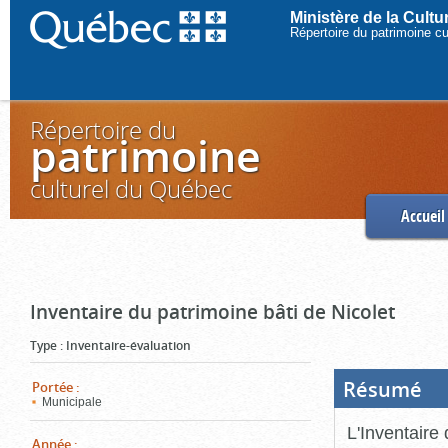
Ministère de la Cult
Répertoire du patrimoine c
Répertoire du
patrimoine
culturel du Québec
Accueil
Inventaire du patrimoine bâti de Nicolet
Type
:
Inventaire-évaluation
Résumé
(Boi
Portée
:
ouve
Municipale
cliq
pou
L'Inventaire 
ferm
Année
: