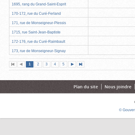
1695, rang du Grand-Saint-Esprit
170-172, rue du Curé-Ferland
171, rue de Monseigneur-Plessis
1715, rue Saint-Jean-Baptiste
172-176, rue du Curé-Raimbault
173, rue de Monseigneur-Signay
Page
(page
Page
Page
Page
Page
1
Première
2
Page
3
4
5
Page
Dernière
actuelle)
page
précédente
suivante
page
Plan du site
Nous joindre
© Gouver