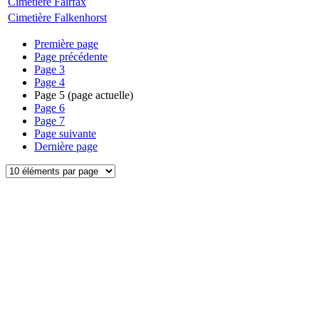
Cimetière Fairfax
Cimetière Falkenhorst
Première page
Page précédente
Page
3
Page
4
Page
5
(page actuelle)
Page
6
Page
7
Page suivante
Dernière page