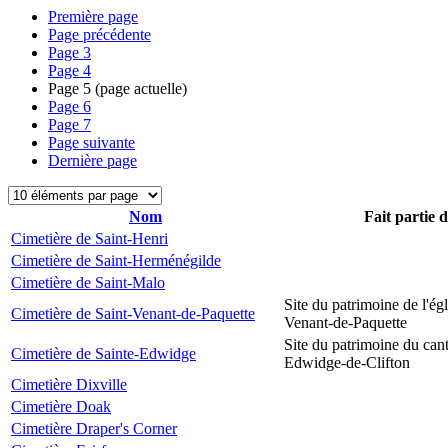
Première page
Page précédente
Page
3
Page
4
Page
5
(page actuelle)
Page
6
Page
7
Page suivante
Dernière page
Nom
Fait partie 
Cimetière de Saint-Henri
Cimetière de Saint-Herménégilde
Cimetière de Saint-Malo
Site du patrimoine de l'égl
Cimetière de Saint-Venant-de-Paquette
Venant-de-Paquette
Site du patrimoine du can
Cimetière de Sainte-Edwidge
Edwidge-de-Clifton
Cimetière Dixville
Cimetière Doak
Cimetière Draper's Corner