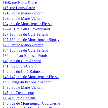
1160, rue Notre-Dame
117, rue Louis-Caron
1210, route Marie-Victorin
1230, route Marie-Victorin
124, rue de Monseigneur-Plessis
127-131, rue du Curé-Brassard
127-135, rue du Curé-Ferland
127-139, rue de Monseigneur-Signay
1290, route Marie-Victorin
134-136, rue du Curé-Ferland
136, rue Jean-Baptiste-Proulx
140, rue du Curé-Ferland
141, rue Louis-Caron
142, rue du Curé-Raimbault
143-147, rue de Monseigneur-Plessis
1430, rang du Petit-Saint-Esprit
1435, route Marie-Victorin
145, rue Denoncourt
145-149, rue La Salle
146, rue de Monseigneur-Courchesne