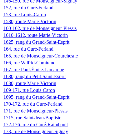
146-150, rue de Monseigneur-Signay
152, rue du Curé-Ferland
153, rue Louis-Caron
1580, route Marie-Victorin
160-162, rue de Monseigneur-Plessis
1610-1612, route Marie-Victorin
1625, rang du Grand-Saint-Esprit
164, rue du Curé-Ferland
165, rue de Monseigneur-Courchesne
166, rue Wilfrid-Camirand
167, rue Paul-Émile-Lamarche
1680, rang du Petit-Saint-Esprit
1680, route Marie-Victorin
169-171, rue Louis-Caron
1695, rang du Grand-Saint-Esprit
170-172, rue du Curé-Ferland
171, rue de Monseigneur-Plessis
1715, rue Saint-Jean-Baptiste
172-176, rue du Curé-Raimbault
173, rue de Monseigneur-Signay