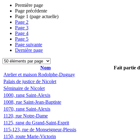
Première page
Page précédente
Page
1
(page actuelle)
Page
2
Page
3
Page
4
Page
5
Page suivante
Dernière page
Nom
Fait partie 
Atelier et maison Rodolphe-Duguay
Palais de justice de Nicolet
Séminaire de Nicolet
1000, rang Saint-Alexis
1008, rue Saint-Jean-Baptiste
1070, rang Saint-Alexis
1120, rue Notre-Dame
1125, rang du Grand-Saint-Esprit
115-123, rue de Monseigneur-Plessis
1150, route Marie-Victorin