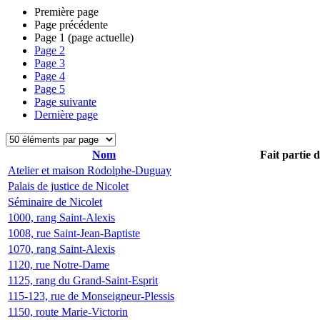
Première page
Page précédente
Page
1
(page actuelle)
Page
2
Page
3
Page
4
Page
5
Page suivante
Dernière page
Nom
Fait partie 
Atelier et maison Rodolphe-Duguay
Palais de justice de Nicolet
Séminaire de Nicolet
1000, rang Saint-Alexis
1008, rue Saint-Jean-Baptiste
1070, rang Saint-Alexis
1120, rue Notre-Dame
1125, rang du Grand-Saint-Esprit
115-123, rue de Monseigneur-Plessis
1150, route Marie-Victorin