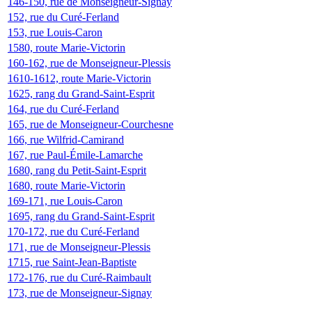
146-150, rue de Monseigneur-Signay
152, rue du Curé-Ferland
153, rue Louis-Caron
1580, route Marie-Victorin
160-162, rue de Monseigneur-Plessis
1610-1612, route Marie-Victorin
1625, rang du Grand-Saint-Esprit
164, rue du Curé-Ferland
165, rue de Monseigneur-Courchesne
166, rue Wilfrid-Camirand
167, rue Paul-Émile-Lamarche
1680, rang du Petit-Saint-Esprit
1680, route Marie-Victorin
169-171, rue Louis-Caron
1695, rang du Grand-Saint-Esprit
170-172, rue du Curé-Ferland
171, rue de Monseigneur-Plessis
1715, rue Saint-Jean-Baptiste
172-176, rue du Curé-Raimbault
173, rue de Monseigneur-Signay