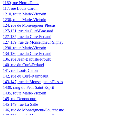
1160, rue Notre-Dame
117, rue Louis-Caron
1210, route Marie-Victorin
1230, route Marie-Victorin
124, rue de Monseigneur-Plessis
127-131, rue du Curé-Brassard
127-135, rue du Curé-Ferland
127-139, rue de Monseigneur-Signay
1290, route Marie-Victorin
134-136, rue du Curé-Ferland
136, rue Jean-Baptiste-Proulx
140, rue du Curé-Ferland
141, rue Louis-Caron
142, rue du Curé-Raimbault
143-147, rue de Monseigneur-Plessis
1430, rang du Petit-Saint-Esprit
1435, route Marie-Victorin
145, rue Denoncourt
145-149, rue La Salle
146, rue de Monseigneur-Courchesne