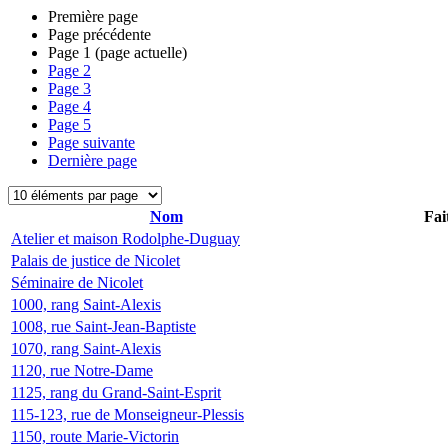
Première page
Page précédente
Page
1
(page actuelle)
Page
2
Page
3
Page
4
Page
5
Page suivante
Dernière page
Nom
Fai
Atelier et maison Rodolphe-Duguay
Palais de justice de Nicolet
Séminaire de Nicolet
1000, rang Saint-Alexis
1008, rue Saint-Jean-Baptiste
1070, rang Saint-Alexis
1120, rue Notre-Dame
1125, rang du Grand-Saint-Esprit
115-123, rue de Monseigneur-Plessis
1150, route Marie-Victorin