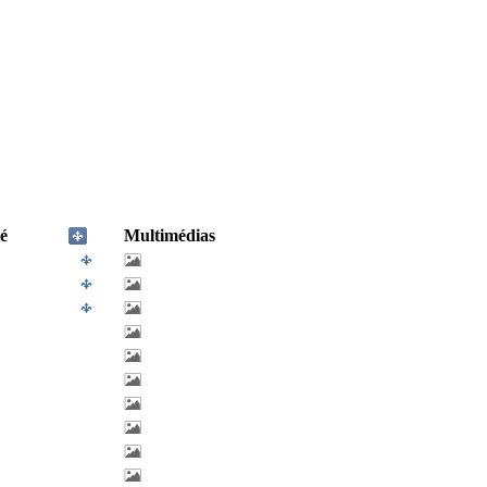
é
Multimédias