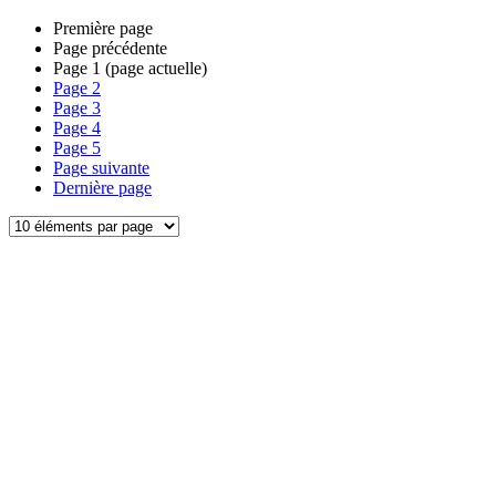
Première page
Page précédente
Page
1
(page actuelle)
Page
2
Page
3
Page
4
Page
5
Page suivante
Dernière page