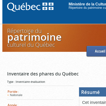
Ministère de la Cult
Répertoire du patrimoine c
Répertoire du
patrimoine
culturel du Québec
Accueil
Inventaire des phares du Québec
Type
:
Inventaire-évaluation
Résumé
(Boi
Portée
:
ouve
Nationale
cliq
pou
Cet inventai
ferm
Année
: