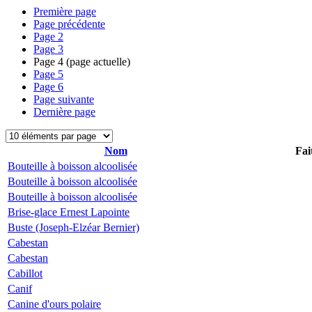
Première page
Page précédente
Page
2
Page
3
Page
4
(page actuelle)
Page
5
Page
6
Page suivante
Dernière page
Nom
Fai
Bouteille à boisson alcoolisée
Bouteille à boisson alcoolisée
Bouteille à boisson alcoolisée
Brise-glace Ernest Lapointe
Buste (Joseph-Elzéar Bernier)
Cabestan
Cabestan
Cabillot
Canif
Canine d'ours polaire