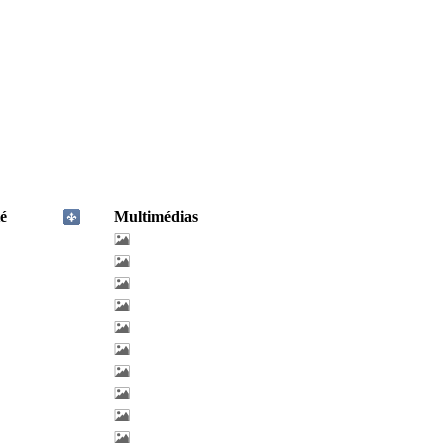
é
Multimédias