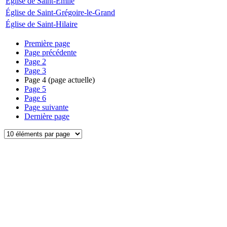
Église de Saint-Émile
Église de Saint-Grégoire-le-Grand
Église de Saint-Hilaire
Première page
Page précédente
Page
2
Page
3
Page
4
(page actuelle)
Page
5
Page
6
Page suivante
Dernière page