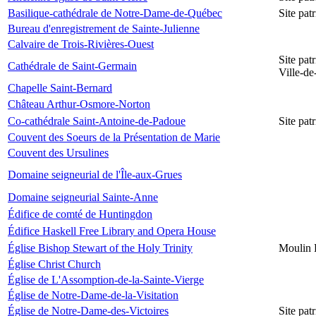
Basilique-cathédrale de Notre-Dame-de-Québec
Site pa
Bureau d'enregistrement de Sainte-Julienne
Calvaire de Trois-Rivières-Ouest
Site pat
Cathédrale de Saint-Germain
Ville-d
Chapelle Saint-Bernard
Château Arthur-Osmore-Norton
Co-cathédrale Saint-Antoine-de-Padoue
Site pat
Couvent des Soeurs de la Présentation de Marie
Couvent des Ursulines
Domaine seigneurial de l'Île-aux-Grues
Domaine seigneurial Sainte-Anne
Édifice de comté de Huntingdon
Édifice Haskell Free Library and Opera House
Église Bishop Stewart of the Holy Trinity
Moulin 
Église Christ Church
Église de L'Assomption-de-la-Sainte-Vierge
Église de Notre-Dame-de-la-Visitation
Église de Notre-Dame-des-Victoires
Site pat