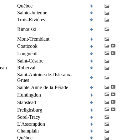
Québec
Sainte-Julienne
Trois-Rivières
Rimouski
Mont-Tremblant
Coaticook
Longueuil
Saint-Césaire
Jean
Roberval
Saint-Antoine-de-l'Isle-aux-
Grues
Sainte-Anne-de-la-Pérade
Huntingdon
Stanstead
Frelighsburg
Sorel-Tracy
L'Assomption
Champlain
Québec