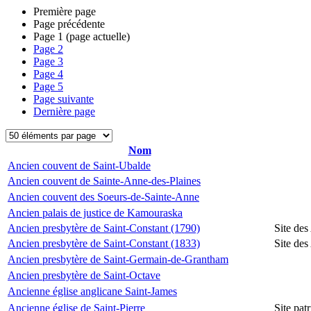
Première page
Page précédente
Page
1
(page actuelle)
Page
2
Page
3
Page
4
Page
5
Page suivante
Dernière page
Nom
Ancien couvent de Saint-Ubalde
Ancien couvent de Sainte-Anne-des-Plaines
Ancien couvent des Soeurs-de-Sainte-Anne
Ancien palais de justice de Kamouraska
Ancien presbytère de Saint-Constant (1790)
Site des
Ancien presbytère de Saint-Constant (1833)
Site des
Ancien presbytère de Saint-Germain-de-Grantham
Ancien presbytère de Saint-Octave
Ancienne église anglicane Saint-James
Ancienne église de Saint-Pierre
Site pat