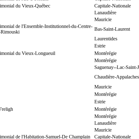
trimonial du Vieux-Québec
Capitale-Nationale
Lanaudière
Mauricie
rimonial de l'Ensemble-Institutionnel-du-Centre-
Bas-Saint-Laurent
e-Rimouski
Laurentides
Estrie
rimonial du Vieux-Longueuil
Montérégie
Montérégie
Saguenay--Lac-Saint-
Chaudière-Appalaches
Mauricie
Montérégie
Estrie
Freligh
Montérégie
Montérégie
Lanaudière
Mauricie
rimonial de l'Habitation-Samuel-De Champlain
Capitale-Nationale