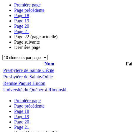
Première page
Page précédente
Page
18
Page
19
Page
20
Page
21
Page
22
(page actuelle)
Page suivante
Dernière page
Nom
Fai
Presbytère de Sainte-Cécile
Presbytère de Sainte-Odile
Remise Paquet-Hudon
Université du Québec à Rimouski
Première page
Page précédente
Page
18
Page
19
Page
20
Page
21