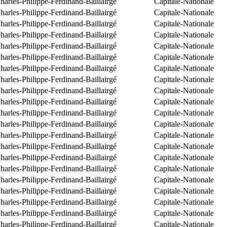
arles-Philippe-Ferdinand-Baillairgé
Capitale-Nationale
arles-Philippe-Ferdinand-Baillairgé
Capitale-Nationale
arles-Philippe-Ferdinand-Baillairgé
Capitale-Nationale
arles-Philippe-Ferdinand-Baillairgé
Capitale-Nationale
arles-Philippe-Ferdinand-Baillairgé
Capitale-Nationale
arles-Philippe-Ferdinand-Baillairgé
Capitale-Nationale
arles-Philippe-Ferdinand-Baillairgé
Capitale-Nationale
arles-Philippe-Ferdinand-Baillairgé
Capitale-Nationale
arles-Philippe-Ferdinand-Baillairgé
Capitale-Nationale
arles-Philippe-Ferdinand-Baillairgé
Capitale-Nationale
arles-Philippe-Ferdinand-Baillairgé
Capitale-Nationale
arles-Philippe-Ferdinand-Baillairgé
Capitale-Nationale
arles-Philippe-Ferdinand-Baillairgé
Capitale-Nationale
arles-Philippe-Ferdinand-Baillairgé
Capitale-Nationale
arles-Philippe-Ferdinand-Baillairgé
Capitale-Nationale
arles-Philippe-Ferdinand-Baillairgé
Capitale-Nationale
arles-Philippe-Ferdinand-Baillairgé
Capitale-Nationale
arles-Philippe-Ferdinand-Baillairgé
Capitale-Nationale
arles-Philippe-Ferdinand-Baillairgé
Capitale-Nationale
arles-Philippe-Ferdinand-Baillairgé
Capitale-Nationale
arles-Philippe-Ferdinand-Baillairgé
Capitale-Nationale