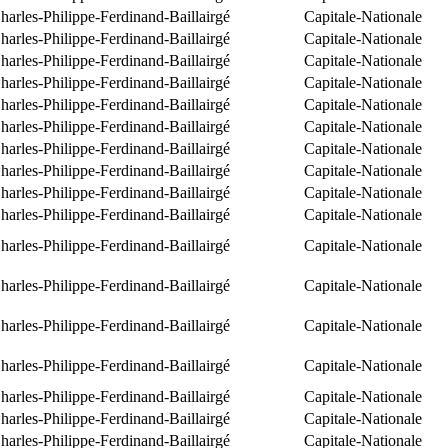
arles-Philippe-Ferdinand-Baillairgé
Capitale-Nationale
arles-Philippe-Ferdinand-Baillairgé
Capitale-Nationale
arles-Philippe-Ferdinand-Baillairgé
Capitale-Nationale
arles-Philippe-Ferdinand-Baillairgé
Capitale-Nationale
arles-Philippe-Ferdinand-Baillairgé
Capitale-Nationale
arles-Philippe-Ferdinand-Baillairgé
Capitale-Nationale
arles-Philippe-Ferdinand-Baillairgé
Capitale-Nationale
arles-Philippe-Ferdinand-Baillairgé
Capitale-Nationale
arles-Philippe-Ferdinand-Baillairgé
Capitale-Nationale
arles-Philippe-Ferdinand-Baillairgé
Capitale-Nationale
arles-Philippe-Ferdinand-Baillairgé
Capitale-Nationale
arles-Philippe-Ferdinand-Baillairgé
Capitale-Nationale
arles-Philippe-Ferdinand-Baillairgé
Capitale-Nationale
arles-Philippe-Ferdinand-Baillairgé
Capitale-Nationale
arles-Philippe-Ferdinand-Baillairgé
Capitale-Nationale
arles-Philippe-Ferdinand-Baillairgé
Capitale-Nationale
arles-Philippe-Ferdinand-Baillairgé
Capitale-Nationale