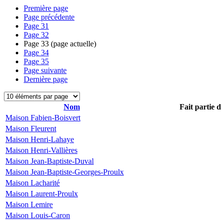
Première page
Page précédente
Page
31
Page
32
Page
33
(page actuelle)
Page
34
Page
35
Page suivante
Dernière page
Nom
Fait partie 
Maison Fabien-Boisvert
Maison Fleurent
Maison Henri-Lahaye
Maison Henri-Vallières
Maison Jean-Baptiste-Duval
Maison Jean-Baptiste-Georges-Proulx
Maison Lacharité
Maison Laurent-Proulx
Maison Lemire
Maison Louis-Caron