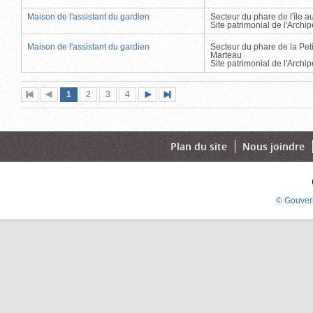
Maison de l'assistant du gardien
Secteur du phare de l'île 
Site patrimonial de l'Arch
Maison de l'assistant du gardien
Secteur du phare de la Peti
Marteau
Site patrimonial de l'Arch
Page
(page
Page
Page
Page
1
Première
2
Page
3
4
Page
Dernière
actuelle)
page
précédente
suivante
page
Plan du site
Nous joindre
© Gouver