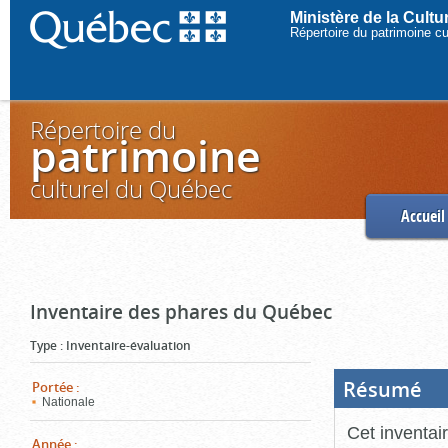
Ministère de la Cult
Répertoire du patrimoine c
Répertoire du
patrimoine
culturel du Québec
Accueil
Inventaire des phares du Québec
Type
:
Inventaire-évaluation
Résumé
(Boi
Portée
:
ouve
Nationale
cliq
pou
Cet inventai
ferm
Année
: