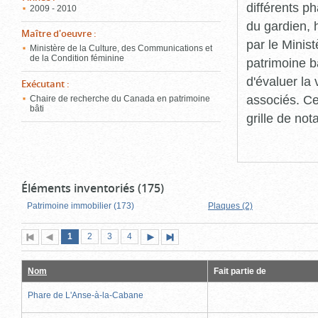
différents p
2009 - 2010
du gardien, 
Maître d'oeuvre
:
par le Minis
Ministère de la Culture, des Communications et
de la Condition féminine
patrimoine b
d'évaluer la
Exécutant
:
associés. Ce
Chaire de recherche du Canada en patrimoine
bâti
grille de not
Éléments inventoriés (175)
Patrimoine immobilier (173)
Plaques (2)
Page
(page
Page
Page
Page
1
Première
2
Page
3
4
Page
Dernière
actuelle)
page
précédente
suivante
page
Nom
Fait partie de
Phare de L'Anse-à-la-Cabane