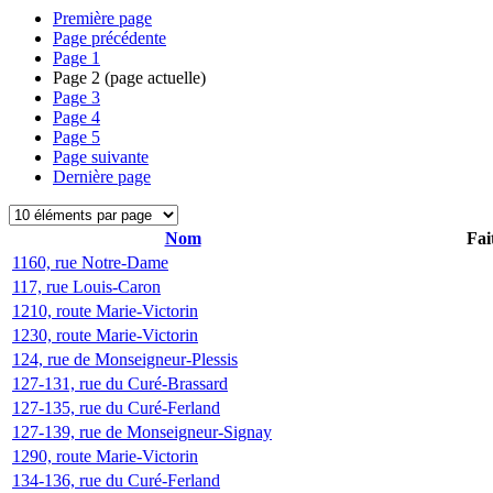
Première page
Page précédente
Page
1
Page
2
(page actuelle)
Page
3
Page
4
Page
5
Page suivante
Dernière page
Nom
Fai
1160, rue Notre-Dame
117, rue Louis-Caron
1210, route Marie-Victorin
1230, route Marie-Victorin
124, rue de Monseigneur-Plessis
127-131, rue du Curé-Brassard
127-135, rue du Curé-Ferland
127-139, rue de Monseigneur-Signay
1290, route Marie-Victorin
134-136, rue du Curé-Ferland