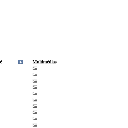
é
Multimédias