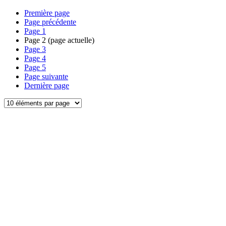
Première page
Page précédente
Page
1
Page
2
(page actuelle)
Page
3
Page
4
Page
5
Page suivante
Dernière page