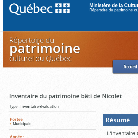
Ministère de la Cult
Répertoire du patrimoine c
Répertoire du
patrimoine
culturel du Québec
Accueil
Inventaire du patrimoine bâti de Nicolet
Type
:
Inventaire-évaluation
Résumé
(Boi
Portée
:
ouve
Municipale
cliq
pou
L'Inventaire 
ferm
Année
: