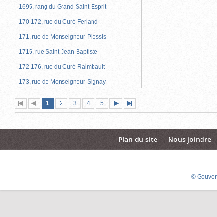
1695, rang du Grand-Saint-Esprit
170-172, rue du Curé-Ferland
171, rue de Monseigneur-Plessis
1715, rue Saint-Jean-Baptiste
172-176, rue du Curé-Raimbault
173, rue de Monseigneur-Signay
Page
(page
Page
Page
Page
Page
1
Première
2
Page
3
4
5
Page
Dernière
actuelle)
page
précédente
suivante
page
Plan du site
Nous joindre
© Gouver