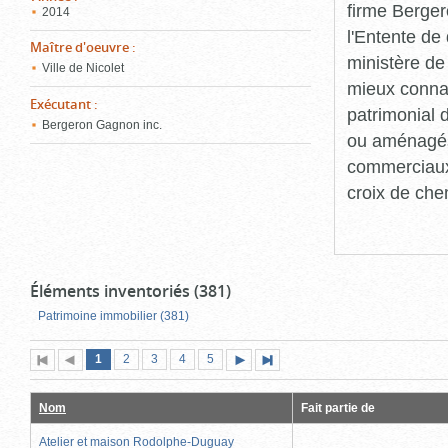
firme Berger
2014
l'Entente de 
Maître d'oeuvre
:
ministère de
Ville de Nicolet
mieux connaît
Exécutant
:
patrimonial d
Bergeron Gagnon inc.
ou aménagés 
commerciaux, 
croix de che
Éléments inventoriés (381)
Patrimoine immobilier (381)
Page
(page
Page
Page
Page
Page
1
Première
2
Page
3
4
5
Page
Dernière
actuelle)
page
précédente
suivante
page
Nom
Fait partie de
Atelier et maison Rodolphe-Duguay