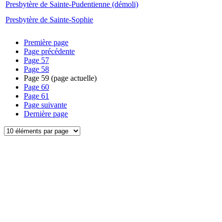
Presbytère de Sainte-Pudentienne (démoli)
Presbytère de Sainte-Sophie
Première page
Page précédente
Page
57
Page
58
Page
59
(page actuelle)
Page
60
Page
61
Page suivante
Dernière page