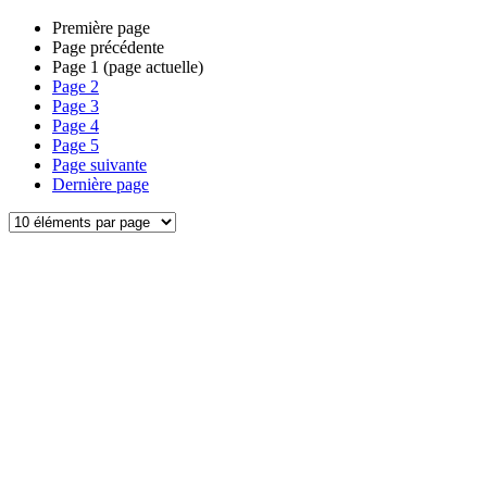
Première page
Page précédente
Page
1
(page actuelle)
Page
2
Page
3
Page
4
Page
5
Page suivante
Dernière page