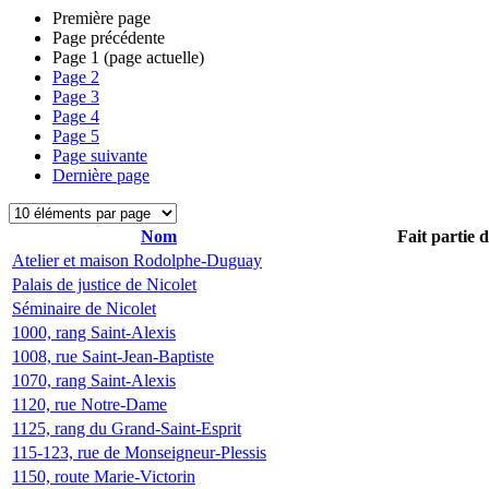
Première page
Page précédente
Page
1
(page actuelle)
Page
2
Page
3
Page
4
Page
5
Page suivante
Dernière page
Nom
Fait partie 
Atelier et maison Rodolphe-Duguay
Palais de justice de Nicolet
Séminaire de Nicolet
1000, rang Saint-Alexis
1008, rue Saint-Jean-Baptiste
1070, rang Saint-Alexis
1120, rue Notre-Dame
1125, rang du Grand-Saint-Esprit
115-123, rue de Monseigneur-Plessis
1150, route Marie-Victorin