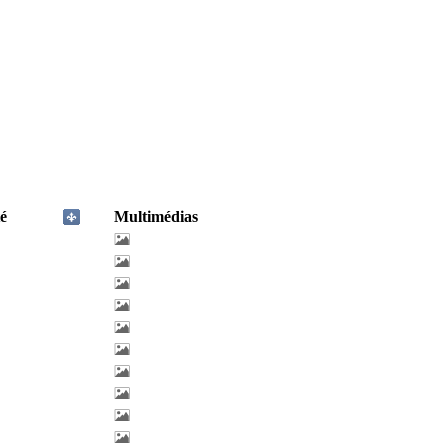
é
Multimédias