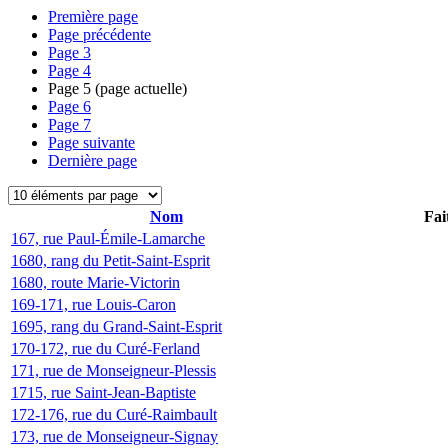
Première page
Page précédente
Page
3
Page
4
Page
5
(page actuelle)
Page
6
Page
7
Page suivante
Dernière page
Nom
Fai
167, rue Paul-Émile-Lamarche
1680, rang du Petit-Saint-Esprit
1680, route Marie-Victorin
169-171, rue Louis-Caron
1695, rang du Grand-Saint-Esprit
170-172, rue du Curé-Ferland
171, rue de Monseigneur-Plessis
1715, rue Saint-Jean-Baptiste
172-176, rue du Curé-Raimbault
173, rue de Monseigneur-Signay