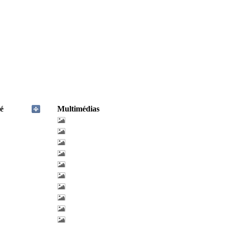
é
Multimédias