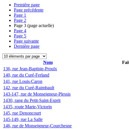
Première page
Page précédente
Page
1
Page
2
Page
3
(page actuelle)
Page
4
Page
5
Page suivante
Dernière page
Nom
Fai
136, rue Jean-Baptiste-Proulx
140, rue du Curé-Ferland
141, rue Louis-Caron
142, rue du Curé-Raimbault
143-147, rue de Monseigneur-Plessis
1430, rang du Petit-Saint-Esprit
1435, route Marie-Victorin
145, rue Denoncourt
145-149, rue La Salle
146, rue de Monseigneur-Courchesne