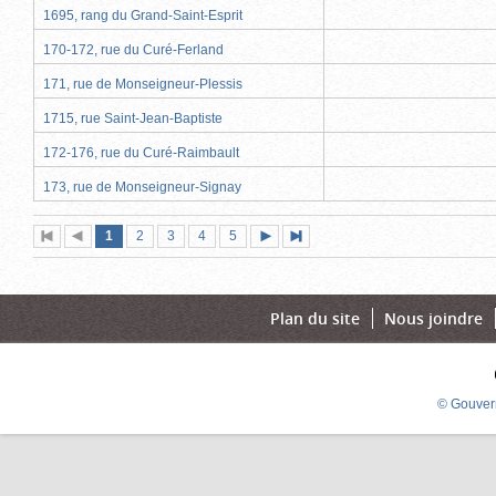
1695, rang du Grand-Saint-Esprit
170-172, rue du Curé-Ferland
171, rue de Monseigneur-Plessis
1715, rue Saint-Jean-Baptiste
172-176, rue du Curé-Raimbault
173, rue de Monseigneur-Signay
Page
(page
Page
Page
Page
Page
1
Première
2
Page
3
4
5
Page
Dernière
actuelle)
page
précédente
suivante
page
Plan du site
Nous joindre
© Gouver