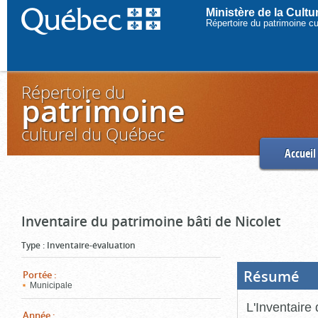
Ministère de la Cult
Répertoire du patrimoine c
Répertoire du
patrimoine
culturel du Québec
Accueil
Inventaire du patrimoine bâti de Nicolet
Type
:
Inventaire-évaluation
Résumé
(Boi
Portée
:
ouve
Municipale
cliq
pou
L'Inventaire 
ferm
Année
: