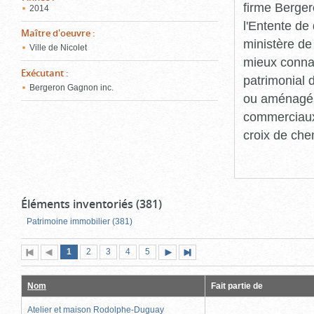
firme Berger
2014
l'Entente de 
Maître d'oeuvre
:
ministère de
Ville de Nicolet
mieux connaît
Exécutant
:
patrimonial d
Bergeron Gagnon inc.
ou aménagés 
commerciaux, 
croix de che
Éléments inventoriés (381)
Patrimoine immobilier (381)
Page
(page
Page
Page
Page
Page
1
Première
2
Page
3
4
5
Page
Dernière
actuelle)
page
précédente
suivante
page
Nom
Fait partie de
Atelier et maison Rodolphe-Duguay