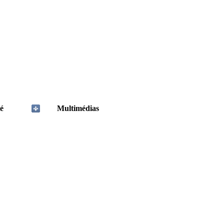
é
Multimédias