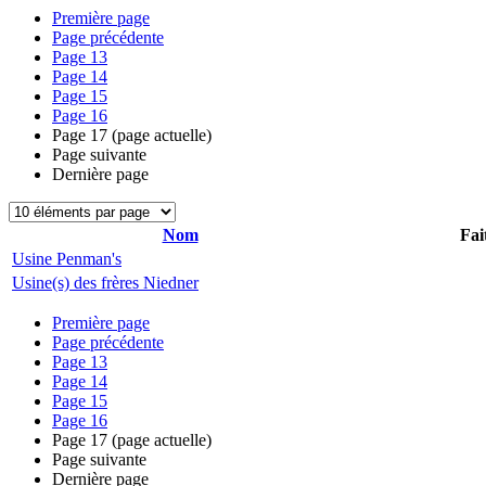
Première page
Page précédente
Page
13
Page
14
Page
15
Page
16
Page
17
(page actuelle)
Page suivante
Dernière page
Nom
Fai
Usine Penman's
Usine(s) des frères Niedner
Première page
Page précédente
Page
13
Page
14
Page
15
Page
16
Page
17
(page actuelle)
Page suivante
Dernière page