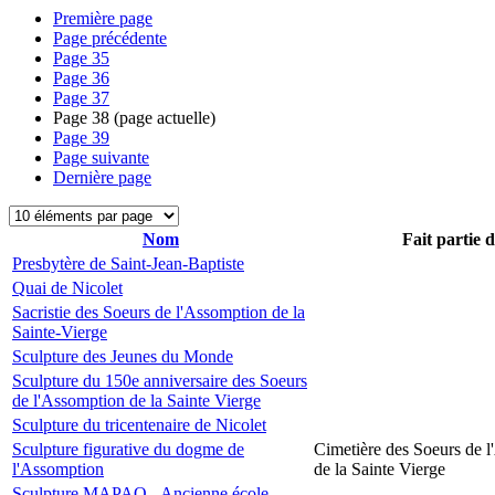
Première page
Page précédente
Page
35
Page
36
Page
37
Page
38
(page actuelle)
Page
39
Page suivante
Dernière page
Nom
Fait partie 
Presbytère de Saint-Jean-Baptiste
Quai de Nicolet
Sacristie des Soeurs de l'Assomption de la
Sainte-Vierge
Sculpture des Jeunes du Monde
Sculpture du 150e anniversaire des Soeurs
de l'Assomption de la Sainte Vierge
Sculpture du tricentenaire de Nicolet
Sculpture figurative du dogme de
Cimetière des Soeurs de 
l'Assomption
de la Sainte Vierge
Sculpture MAPAQ - Ancienne école