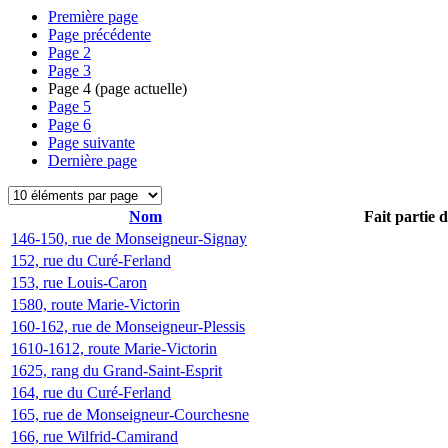
Première page
Page précédente
Page
2
Page
3
Page
4
(page actuelle)
Page
5
Page
6
Page suivante
Dernière page
Nom
Fait partie 
146-150, rue de Monseigneur-Signay
152, rue du Curé-Ferland
153, rue Louis-Caron
1580, route Marie-Victorin
160-162, rue de Monseigneur-Plessis
1610-1612, route Marie-Victorin
1625, rang du Grand-Saint-Esprit
164, rue du Curé-Ferland
165, rue de Monseigneur-Courchesne
166, rue Wilfrid-Camirand