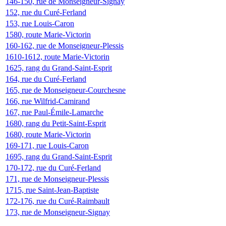
146-150, rue de Monseigneur-Signay
152, rue du Curé-Ferland
153, rue Louis-Caron
1580, route Marie-Victorin
160-162, rue de Monseigneur-Plessis
1610-1612, route Marie-Victorin
1625, rang du Grand-Saint-Esprit
164, rue du Curé-Ferland
165, rue de Monseigneur-Courchesne
166, rue Wilfrid-Camirand
167, rue Paul-Émile-Lamarche
1680, rang du Petit-Saint-Esprit
1680, route Marie-Victorin
169-171, rue Louis-Caron
1695, rang du Grand-Saint-Esprit
170-172, rue du Curé-Ferland
171, rue de Monseigneur-Plessis
1715, rue Saint-Jean-Baptiste
172-176, rue du Curé-Raimbault
173, rue de Monseigneur-Signay