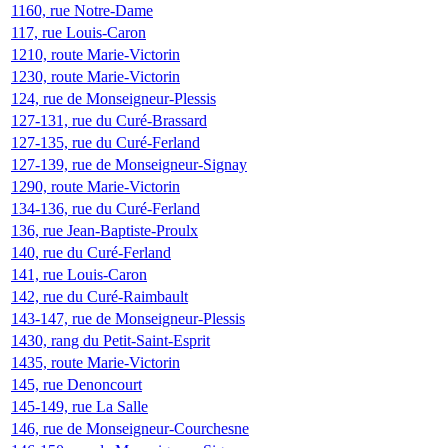
1160, rue Notre-Dame
117, rue Louis-Caron
1210, route Marie-Victorin
1230, route Marie-Victorin
124, rue de Monseigneur-Plessis
127-131, rue du Curé-Brassard
127-135, rue du Curé-Ferland
127-139, rue de Monseigneur-Signay
1290, route Marie-Victorin
134-136, rue du Curé-Ferland
136, rue Jean-Baptiste-Proulx
140, rue du Curé-Ferland
141, rue Louis-Caron
142, rue du Curé-Raimbault
143-147, rue de Monseigneur-Plessis
1430, rang du Petit-Saint-Esprit
1435, route Marie-Victorin
145, rue Denoncourt
145-149, rue La Salle
146, rue de Monseigneur-Courchesne