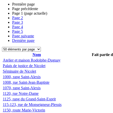
Première page
Page précédente
Page
1
(page actuelle)
Page
2
Page
3
Page
4
Page
5
Page suivante
Dernière page
Nom
Fait partie 
Atelier et maison Rodolphe-Duguay
Palais de justice de Nicolet
Séminaire de Nicolet
1000, rang Saint-Alexis
1008, rue Saint-Jean-Baptiste
1070, rang Saint-Alexis
1120, rue Notre-Dame
1125, rang du Grand-Saint-Esprit
115-123, rue de Monseigneur-Plessis
1150, route Marie-Victorin