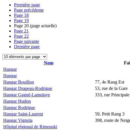
Première page
Page précédente
Page
18
Page
19
Page
20
(page actuelle)
Page
21
Page
22
Page suivante
Dernière page
Nom
Fai
Hangar
Hangar
Hangar Bouillon
77, 4e Rang Est
Hangar Drapeau-Rodrigue
53, rue de la Gare
Hangar Gagné-Lamolaye
333, rue Principale
Hangar Hudon
Hangar Rodrigue
Hangar Saint-Laurent
59, Petit Rang 3
Hangar Vignola
398, route de Neige
Hôpital régional de Rimouski