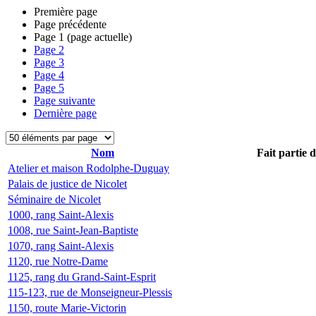
Première page
Page précédente
Page
1
(page actuelle)
Page
2
Page
3
Page
4
Page
5
Page suivante
Dernière page
Nom
Fait partie 
Atelier et maison Rodolphe-Duguay
Palais de justice de Nicolet
Séminaire de Nicolet
1000, rang Saint-Alexis
1008, rue Saint-Jean-Baptiste
1070, rang Saint-Alexis
1120, rue Notre-Dame
1125, rang du Grand-Saint-Esprit
115-123, rue de Monseigneur-Plessis
1150, route Marie-Victorin