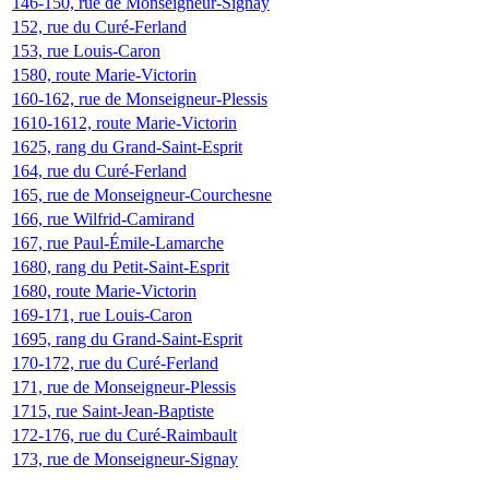
146-150, rue de Monseigneur-Signay
152, rue du Curé-Ferland
153, rue Louis-Caron
1580, route Marie-Victorin
160-162, rue de Monseigneur-Plessis
1610-1612, route Marie-Victorin
1625, rang du Grand-Saint-Esprit
164, rue du Curé-Ferland
165, rue de Monseigneur-Courchesne
166, rue Wilfrid-Camirand
167, rue Paul-Émile-Lamarche
1680, rang du Petit-Saint-Esprit
1680, route Marie-Victorin
169-171, rue Louis-Caron
1695, rang du Grand-Saint-Esprit
170-172, rue du Curé-Ferland
171, rue de Monseigneur-Plessis
1715, rue Saint-Jean-Baptiste
172-176, rue du Curé-Raimbault
173, rue de Monseigneur-Signay