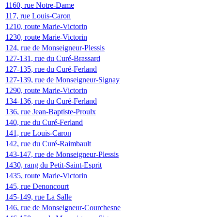
1160, rue Notre-Dame
117, rue Louis-Caron
1210, route Marie-Victorin
1230, route Marie-Victorin
124, rue de Monseigneur-Plessis
127-131, rue du Curé-Brassard
127-135, rue du Curé-Ferland
127-139, rue de Monseigneur-Signay
1290, route Marie-Victorin
134-136, rue du Curé-Ferland
136, rue Jean-Baptiste-Proulx
140, rue du Curé-Ferland
141, rue Louis-Caron
142, rue du Curé-Raimbault
143-147, rue de Monseigneur-Plessis
1430, rang du Petit-Saint-Esprit
1435, route Marie-Victorin
145, rue Denoncourt
145-149, rue La Salle
146, rue de Monseigneur-Courchesne