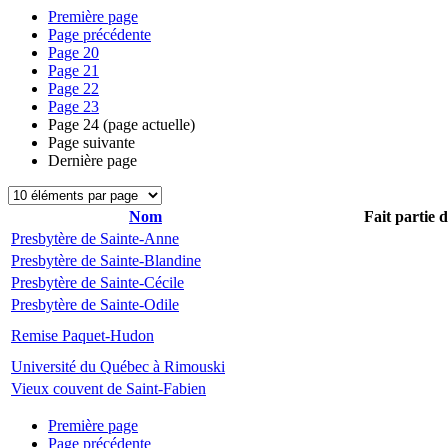
Première page
Page précédente
Page
20
Page
21
Page
22
Page
23
Page
24
(page actuelle)
Page suivante
Dernière page
Nom
Fait partie 
Presbytère de Sainte-Anne
Presbytère de Sainte-Blandine
Presbytère de Sainte-Cécile
Presbytère de Sainte-Odile
Remise Paquet-Hudon
Université du Québec à Rimouski
Vieux couvent de Saint-Fabien
Première page
Page précédente