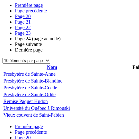
Première page
Page précédente
Page
20
Page
21
Page
22
Page
23
Page
24
(page actuelle)
Page suivante
Dernière page
Nom
Fai
Presbytère de Sainte-Anne
Presbytère de Sainte-Blandine
Presbytère de Sainte-Cécile
Presbytère de Sainte-Odile
Remise Paquet-Hudon
Université du Québec à Rimouski
Vieux couvent de Saint-Fabien
Première page
Page précédente
Page
20