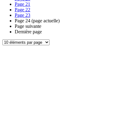
Page
21
Page
22
Page
23
Page
24
(page actuelle)
Page suivante
Dernière page