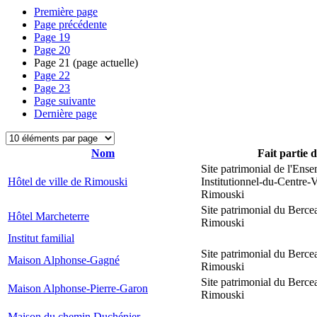
Première page
Page précédente
Page
19
Page
20
Page
21
(page actuelle)
Page
22
Page
23
Page suivante
Dernière page
Nom
Fait partie 
Site patrimonial de l'Ens
Hôtel de ville de Rimouski
Institutionnel-du-Centre-V
Rimouski
Site patrimonial du Berce
Hôtel Marcheterre
Rimouski
Institut familial
Site patrimonial du Berce
Maison Alphonse-Gagné
Rimouski
Site patrimonial du Berce
Maison Alphonse-Pierre-Garon
Rimouski
Maison du chemin Duchénier