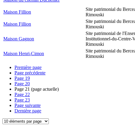
Site patrimonial du Berce
Maison Fillion
Rimouski
Site patrimonial du Berce
Maison Fillion
Rimouski
Site patrimonial de l'Ens
Maison Gagnon
Institutionnel-du-Centre-V
Rimouski
Site patrimonial du Berce
Maison Henri-Cimon
Rimouski
Première page
Page précédente
Page
19
Page
20
Page
21
(page actuelle)
Page
22
Page
23
Page suivante
Dernière page