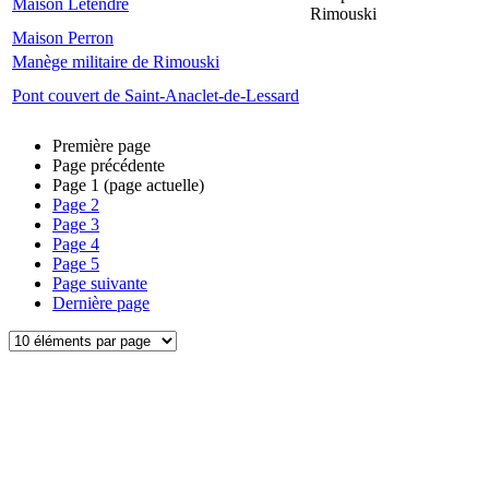
Maison Letendre
Rimouski
Maison Perron
Manège militaire de Rimouski
Pont couvert de Saint-Anaclet-de-Lessard
Première page
Page précédente
Page
1
(page actuelle)
Page
2
Page
3
Page
4
Page
5
Page suivante
Dernière page