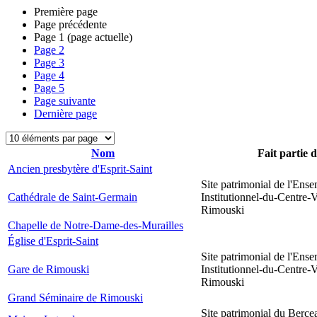
Première page
Page précédente
Page
1
(page actuelle)
Page
2
Page
3
Page
4
Page
5
Page suivante
Dernière page
Nom
Fait partie 
Ancien presbytère d'Esprit-Saint
Site patrimonial de l'Ens
Cathédrale de Saint-Germain
Institutionnel-du-Centre-V
Rimouski
Chapelle de Notre-Dame-des-Murailles
Église d'Esprit-Saint
Site patrimonial de l'Ens
Gare de Rimouski
Institutionnel-du-Centre-V
Rimouski
Grand Séminaire de Rimouski
Site patrimonial du Berce