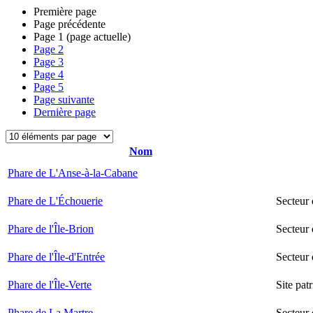
Première page
Page précédente
Page
1
(page actuelle)
Page
2
Page
3
Page
4
Page
5
Page suivante
Dernière page
Nom
Phare de L'Anse-à-la-Cabane
Phare de L'Échouerie
Secteur
Phare de l'Île-Brion
Secteur 
Phare de l'Île-d'Entrée
Secteur 
Phare de l'Île-Verte
Site pat
Phare de La Martre
Secteur 