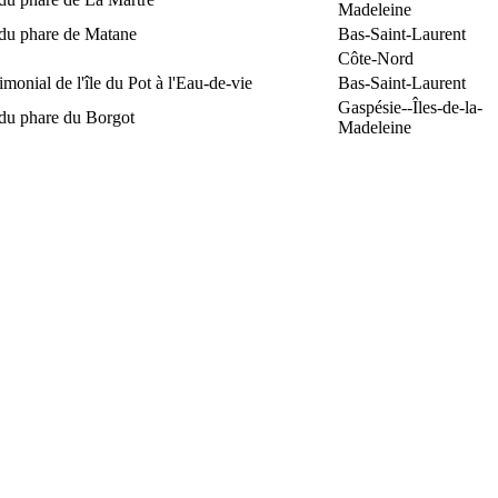
Madeleine
 du phare de Matane
Bas-Saint-Laurent
Côte-Nord
rimonial de l'île du Pot à l'Eau-de-vie
Bas-Saint-Laurent
Gaspésie--Îles-de-la-
 du phare du Borgot
Madeleine