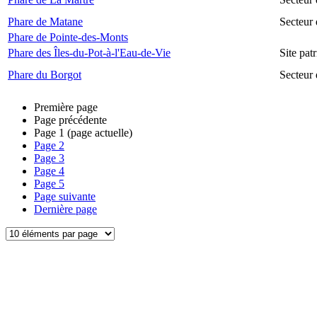
Phare de Matane
Secteur
Phare de Pointe-des-Monts
Phare des Îles-du-Pot-à-l'Eau-de-Vie
Site pat
Phare du Borgot
Secteur
Première page
Page précédente
Page
1
(page actuelle)
Page
2
Page
3
Page
4
Page
5
Page suivante
Dernière page