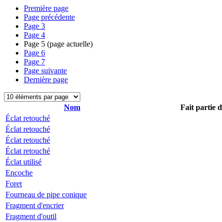
Première page
Page précédente
Page
3
Page
4
Page
5
(page actuelle)
Page
6
Page
7
Page suivante
Dernière page
Nom
Fait partie 
Éclat retouché
Éclat retouché
Éclat retouché
Éclat retouché
Éclat utilisé
Encoche
Foret
Fourneau de pipe conique
Fragment d'encrier
Fragment d'outil