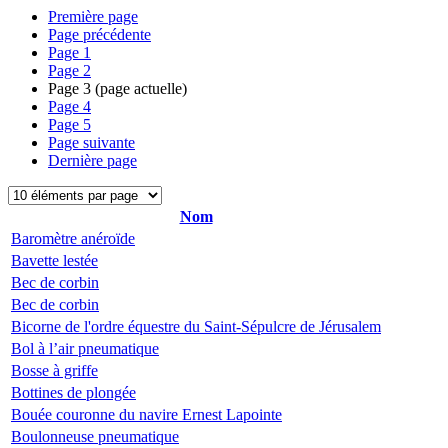
Première page
Page précédente
Page
1
Page
2
Page
3
(page actuelle)
Page
4
Page
5
Page suivante
Dernière page
Nom
Baromètre anéroïde
Bavette lestée
Bec de corbin
Bec de corbin
Bicorne de l'ordre équestre du Saint-Sépulcre de Jérusalem
Bol à l’air pneumatique
Bosse à griffe
Bottines de plongée
Bouée couronne du navire Ernest Lapointe
Boulonneuse pneumatique