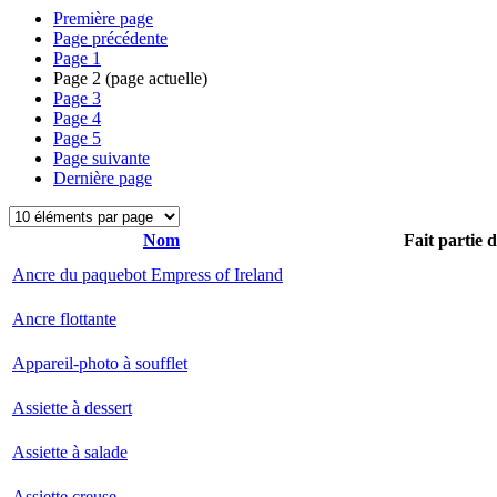
Première page
Page précédente
Page
1
Page
2
(page actuelle)
Page
3
Page
4
Page
5
Page suivante
Dernière page
Nom
Fait partie 
Ancre du paquebot Empress of Ireland
Ancre flottante
Appareil-photo à soufflet
Assiette à dessert
Assiette à salade
Assiette creuse