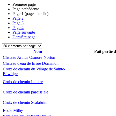
Première page
Page précédente
Page
1
(page actuelle)
Page
2
Page
3
Page
4
Page suivante
Dernière page
Nom
Fait partie 
Château Arthur-Osmore-Norton
Château d'eau de la rue Dominion
Croix de chemin du Village de Sainte-
Edwidge
Croix de chemin Lemire
Croix de chemin paroissiale
Croix de chemin Scalabrini
École Milby