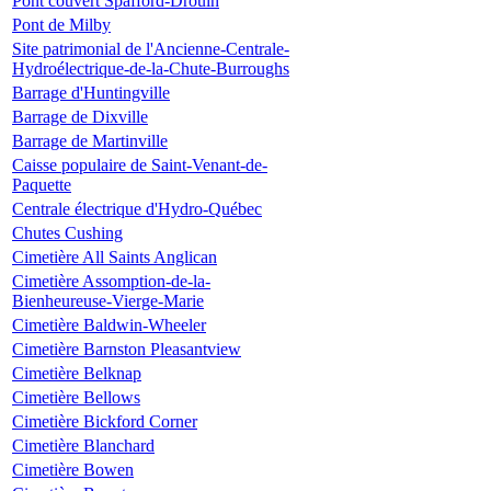
Pont couvert Spafford-Drouin
Pont de Milby
Site patrimonial de l'Ancienne-Centrale-
Hydroélectrique-de-la-Chute-Burroughs
Barrage d'Huntingville
Barrage de Dixville
Barrage de Martinville
Caisse populaire de Saint-Venant-de-
Paquette
Centrale électrique d'Hydro-Québec
Chutes Cushing
Cimetière All Saints Anglican
Cimetière Assomption-de-la-
Bienheureuse-Vierge-Marie
Cimetière Baldwin-Wheeler
Cimetière Barnston Pleasantview
Cimetière Belknap
Cimetière Bellows
Cimetière Bickford Corner
Cimetière Blanchard
Cimetière Bowen