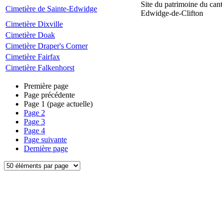
Site du patrimoine du can
Cimetière de Sainte-Edwidge
Edwidge-de-Clifton
Cimetière Dixville
Cimetière Doak
Cimetière Draper's Corner
Cimetière Fairfax
Cimetière Falkenhorst
Première page
Page précédente
Page
1
(page actuelle)
Page
2
Page
3
Page
4
Page suivante
Dernière page