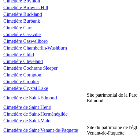
Cimetière Boynton
Cimetière Brown's Hill
Cimetière Buckland
Cimetière Burbank
Cimetière Carr
Cimetière Cassville
Cimetière Caswellboro
Cimetière Chamberlin-Washburn
Cimetière Child
Cimetière Cleveland
Cimetière Cochrane Sleeper
Cimetière Compton
Cimetière Crooker
Cimetière Crystal Lake
Site patrimonial de la Par
Cimetière de Saint-Edmond
Edmond
Cimetière de Saint-Henri
Cimetière de Saint-Herménégilde
Cimetière de Saint-Malo
Site du patrimoine de l'égl
Cimetière de Saint-Venant-de-Paquette
Venant-de-Paquette